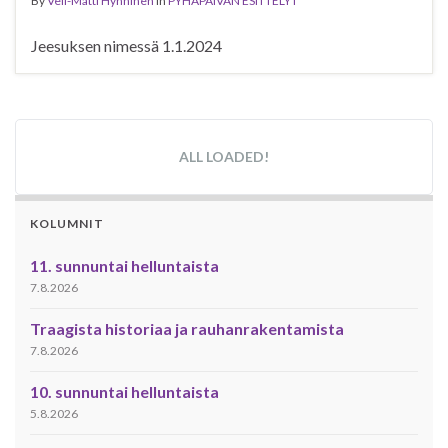
By
Veli-Matti Hynninen
in
PYHÄPÄIVÄN ESITTELYT
Jeesuksen nimessä 1.1.2024
ALL LOADED!
KOLUMNIT
11. sunnuntai helluntaista
7.8.2026
Traagista historiaa ja rauhanrakentamista
7.8.2026
10. sunnuntai helluntaista
5.8.2026