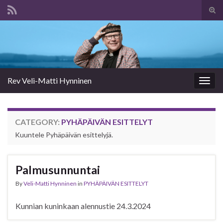
Tog
sear
Search for:
for
Rev Veli-Matti Hynninen
Togg
navig
CATEGORY:
PYHÄPÄIVÄN ESITTELYT
Kuuntele Pyhäpäivän esittelyjä.
Palmusunnuntai
By
Veli-Matti Hynninen
in
PYHÄPÄIVÄN ESITTELYT
Kunnian kuninkaan alennustie 24.3.2024