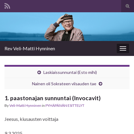
Tog
sear
Search for:
for
Rev Veli-Matti Hynninen
Togg
navig
Laskiaissunnuntai (Esto mihi)
Nainen oli Sokrateen viisauden tae
1. paastonajan sunnuntai (Invocavit)
By
Veli-Matti Hynninen
in
PYHÄPÄIVÄN ESITTELYT
Jeesus, kiusausten voittaja
9.3.2025