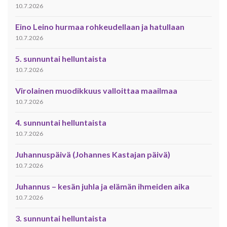
10.7.2026
Eino Leino hurmaa rohkeudellaan ja hatullaan
10.7.2026
5. sunnuntai helluntaista
10.7.2026
Virolainen muodikkuus valloittaa maailmaa
10.7.2026
4. sunnuntai helluntaista
10.7.2026
Juhannuspäivä (Johannes Kastajan päivä)
10.7.2026
Juhannus – kesän juhla ja elämän ihmeiden aika
10.7.2026
3. sunnuntai helluntaista