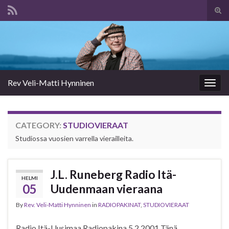
Tog
sear
Search for:
for
Rev Veli-Matti Hynninen
Togg
navig
CATEGORY:
STUDIOVIERAAT
Studiossa vuosien varrella vierailleita.
J.L. Runeberg Radio Itä-
HELMI
05
Uudenmaan vieraana
By
Rev. Veli-Matti Hynninen
in
RADIOPAKINAT
,
STUDIOVIERAAT
Radio Itä-Uusimaa Radiopakina 5.2.2001 Tänä