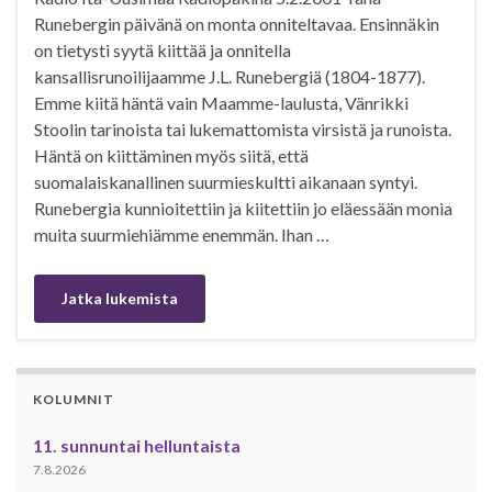
Runebergin päivänä on monta onniteltavaa. Ensinnäkin
on tietysti syytä kiittää ja onnitella
kansallisrunoilijaamme J.L. Runebergiä (1804-1877).
Emme kiitä häntä vain Maamme-laulusta, Vänrikki
Stoolin tarinoista tai lukemattomista virsistä ja runoista.
Häntä on kiittäminen myös siitä, että
suomalaiskanallinen suurmieskultti aikanaan syntyi.
Runebergia kunnioitettiin ja kiitettiin jo eläessään monia
muita suurmiehiämme enemmän. Ihan …
Jatka lukemista
KOLUMNIT
11. sunnuntai helluntaista
7.8.2026