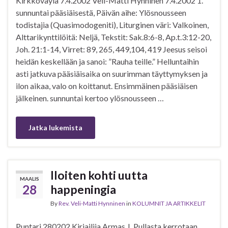
Kirkkoväylä 7.4.2002 Veli-Matti Hynninen 7.4.2002 1.
sunnuntai pääsiäisestä, Päivän aihe: Ylösnousseen
todistajia (Quasimodogeniti), Liturginen väri: Valkoinen,
Alttarikynttilöitä: Neljä, Tekstit: Sak.8:6-8, Ap.t.3:12-20,
Joh. 21:1-14, Virret: 89, 265, 449,104, 419 Jeesus seisoi
heidän keskellään ja sanoi: ”Rauha teille.” Helluntaihin
asti jatkuva pääsiäisaika on suurimman täyttymyksen ja
ilon aikaa, valo on koittanut. Ensimmäinen pääsiäisen
jälkeinen. sunnuntai kertoo ylösnousseen …
Jatka lukemista
Iloiten kohti uutta
MAALIS
28
happeningia
By
Rev. Veli-Matti Hynninen
in
KOLUMNIT JA ARTIKKELIT
Puntari 280202 Kirjailija Armas J. Pullasta kerrotaan,