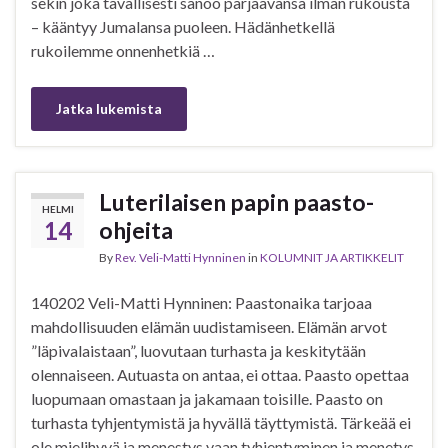
sekin joka tavallisesti sanoo pärjäävänsä ilman rukousta
– kääntyy Jumalansa puoleen. Hädänhetkellä
rukoilemme onnenhetkiä …
Jatka lukemista
Luterilaisen papin paasto-
HELMI
14
ohjeita
By
Rev. Veli-Matti Hynninen
in
KOLUMNIT JA ARTIKKELIT
140202 Veli-Matti Hynninen: Paastonaika tarjoaa
mahdollisuuden elämän uudistamiseen. Elämän arvot
”läpivalaistaan”, luovutaan turhasta ja keskitytään
olennaiseen. Autuasta on antaa, ei ottaa. Paasto opettaa
luopumaan omastaan ja jakamaan toisille. Paasto on
turhasta tyhjentymistä ja hyvällä täyttymistä. Tärkeää ei
ole mielihyvä ja menestys vaan tyhjentyminen ja menetys.