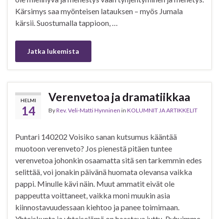
Kärsimys saa myönteisen latauksen – myös Jumala
kärsii. Suostumalla tappioon, …
Jatka lukemista
Verenvetoa ja dramatiikkaa
HELMI
14
By
Rev. Veli-Matti Hynninen
in
KOLUMNIT JA ARTIKKELIT
Puntari 140202 Voisiko sanan kutsumus kääntää
muotoon verenveto? Jos pienestä pitäen tuntee
verenvetoa johonkin osaamatta sitä sen tarkemmin edes
selittää, voi jonakin päivänä huomata olevansa vaikka
pappi. Minulle kävi näin. Muut ammatit eivät ole
pappeutta voittaneet, vaikka moni muukin asia
kiinnostavuudessaan kiehtoo ja panee toimimaan.
Yhteiskunta ja yhteiselämä on haastava juttu. Puhuimme