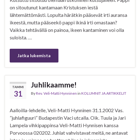
on sitoutunut kantamaan Kristuksen iestä
lähtemättömästi. Lopulta härätkin pääsevät irti auransa
ikeestä, mutta pääseekö pappi ikinä irti omastaan?
Vaikka tehtävällä on painoa, ikeen kantaminen voi olla
suloista. …
Jatka lukemista
Juhlikaamme!
TAMMI
31
By
Rev. Veli-Matti Hynninen
in
KOLUMNIT JA ARTIKKELIT
Aalloilla-lehdelle, Veli-Matti Hynninen 31.1.2002 Vas.
”juhlafiguuri” Budapestin Vaci utcalla. Oik. Tuula ja Jari
Lampela vihkipappinsa Veli-Matti Hynnisen kanssa
Porvoossa 020202. Juhlat vahvistavat meitä, ne antavat