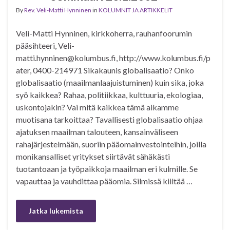
By
Rev. Veli-Matti Hynninen
in
KOLUMNIT JA ARTIKKELIT
Veli-Matti Hynninen, kirkkoherra, rauhanfoorumin
pääsihteeri, Veli-
matti.hynninen@kolumbus.fi, http://www.kolumbus.fi/p
ater, 0400-214971 Sikakaunis globalisaatio? Onko
globalisaatio (maailmanlaajuistuminen) kuin sika, joka
syö kaikkea? Rahaa, politiikkaa, kulttuuria, ekologiaa,
uskontojakin? Vai mitä kaikkea tämä aikamme
muotisana tarkoittaa? Tavallisesti globalisaatio ohjaa
ajatuksen maailman talouteen, kansainväliseen
rahajärjestelmään, suoriin pääomainvestointeihin, joilla
monikansalliset yritykset siirtävät sähäkästi
tuotantoaan ja työpaikkoja maailman eri kulmille. Se
vapauttaa ja vauhdittaa pääomia. Silmissä kiiltää …
Jatka lukemista