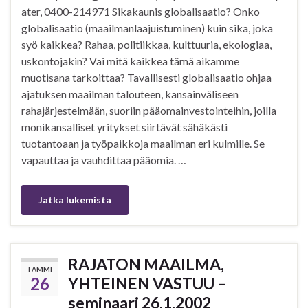
ater, 0400-214971 Sikakaunis globalisaatio? Onko
globalisaatio (maailmanlaajuistuminen) kuin sika, joka
syö kaikkea? Rahaa, politiikkaa, kulttuuria, ekologiaa,
uskontojakin? Vai mitä kaikkea tämä aikamme
muotisana tarkoittaa? Tavallisesti globalisaatio ohjaa
ajatuksen maailman talouteen, kansainväliseen
rahajärjestelmään, suoriin pääomainvestointeihin, joilla
monikansalliset yritykset siirtävät sähäkästi
tuotantoaan ja työpaikkoja maailman eri kulmille. Se
vapauttaa ja vauhdittaa pääomia. …
Jatka lukemista
RAJATON MAAILMA,
TAMMI
26
YHTEINEN VASTUU –
seminaari 26.1.2002