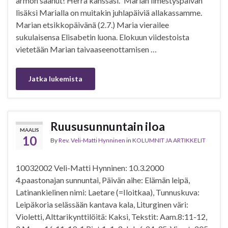
armon saanut! Herra kanssasi.” Marian ilmestyspäivän
lisäksi Marialla on muitakin juhlapäiviä allakassamme.
Marian etsikkopäivänä (2.7.) Maria vierailee
sukulaisensa Elisabetin luona. Elokuun viidestoista
vietetään Marian taivaaseenottamisen …
Jatka lukemista
Ruususunnuntain iloa
MAALIS
10
By
Rev. Veli-Matti Hynninen
in
KOLUMNIT JA ARTIKKELIT
10032002 Veli-Matti Hynninen: 10.3.2000
4.paastonajan sunnuntai, Päivän aihe: Elämän leipä,
Latinankielinen nimi: Laetare (=Iloitkaa), Tunnuskuva:
Leipäkoria selässään kantava kala, Liturginen väri:
Violetti, Alttarikynttilöitä: Kaksi, Tekstit: Aam.8:11-12,