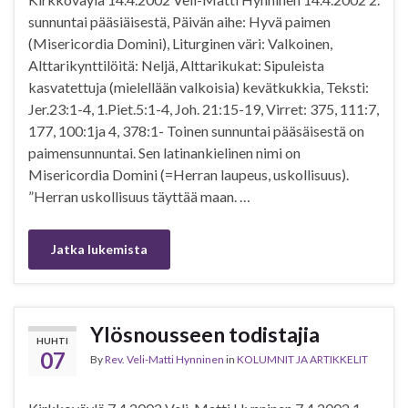
sunnuntai pääsiäisestä, Päivän aihe: Hyvä paimen
(Misericordia Domini), Liturginen väri: Valkoinen,
Alttarikynttilöitä: Neljä, Alttarikukat: Sipuleista
kasvatettuja (mielellään valkoisia) kevätkukkia, Teksti:
Jer.23:1-4, 1.Piet.5:1-4, Joh. 21:15-19, Virret: 375, 111:7,
177, 100:1ja 4, 378:1- Toinen sunnuntai pääsäisestä on
paimensunnuntai. Sen latinankielinen nimi on
Misericordia Domini (=Herran laupeus, uskollisuus).
”Herran uskollisuus täyttää maan. …
Jatka lukemista
Ylösnousseen todistajia
HUHTI
07
By
Rev. Veli-Matti Hynninen
in
KOLUMNIT JA ARTIKKELIT