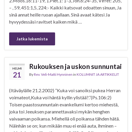
2.Moos.16:11-19, 1.Piet.1: 1-3, Joh.6:24-35, Virret: 205,
– , 59, 451:1,5, 224:- Kaikki katsovat odoatten sinuun, Ja
sinä annat heille ruoan ajallaan. Sinä avaat kätesi Ja
hyvyydessäsi ravitset kaiken mikä …
Jatka lukemista
Rukouksen ja uskon sunnuntai
HELMI
21
By
Rev. Veli-Matti Hynninen
in
KOLUMNIT JA ARTIKKELIT
(Itäväylälle 21.2.2002) ”Kuka voi sanoiksi pukea Herran
voimateot,Kuka voi häntä kyllin ylistää?.”(Ps.106:2)
Toisen paastosunnuntain evankeliumi kertoo miehestä,
joka toi Jeeuksen parannettavaksi mykän henghen
vaivaaman poikansa. Miehellä oli poikansa tähden hätä.
Näinhän se on; kun mikään muu ei enää auta, ihminen –