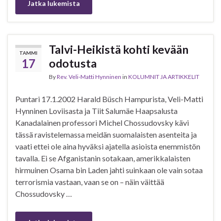
Jatka lukemista
Talvi-Heikistä kohti kevään
TAMMI
17
odotusta
By
Rev. Veli-Matti Hynninen
in
KOLUMNIT JA ARTIKKELIT
Puntari 17.1.2002 Harald Büsch Hampurista, Veli-Matti
Hynninen Loviisasta ja Tiit Salumäe Haapsalusta
Kanadalainen professori Michel Chossudovsky kävi
tässä ravistelemassa meidän suomalaisten asenteita ja
vaati ettei ole aina hyväksi ajatella asioista enemmistön
tavalla. Ei se Afganistanin sotakaan, amerikkalaisten
hirmuinen Osama bin Laden jahti suinkaan ole vain sotaa
terrorismia vastaan, vaan se on – näin väittää
Chossudovsky …