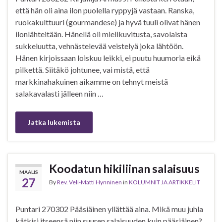
että hän oli aina ilon puolella ryppyjä vastaan. Ranska,
ruokakulttuuri (gourmandese) ja hyvä tuuli olivat hänen
ilonlähteitään. Hänellä oli mielikuvitusta, savolaista
sukkeluutta, vehnästelevää veistelyä joka lähtöön.
Hänen kirjoissaan loiskuu leikki, ei puutu huumoria eikä
pilkettä. Siitäkö johtunee, vai mistä, että
markkinahakuinen aikamme on tehnyt meistä
salakavalasti jälleen niin …
Jatka lukemista
Koodatun hikiliinan salaisuus
MAALIS
27
By
Rev. Veli-Matti Hynninen
in
KOLUMNIT JA ARTIKKELIT
Puntari 270302 Pääsiäinen yllättää aina. Mikä muu juhla
kätkisi itseensä niin suuren salaisuuden kuin pääsiäinen?