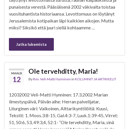
punaisesta verestä. Pääsiäisenä 2002 väkivalta toistaa
vuosituhantista historiaansa. Levottomuus on löytänyt
Jerusalemista kotipaikan läpi kaikkien aikojen. Mutta
miksi? Siksikö että juuri siellä kohtaamme …
Jatka lukemista
Ole tervehditty, Maria!
MAALIS
12
By
Rev. Veli-Matti Hynninen
in
KOLUMNIT JA ARTIKKELIT
12032002 Veli-Matti Hynninen: 17.3.2002 Marian
ilmestyspäivä, Päivän aihe: Herran palvelijatar,
Liturginen väri: Valkoinen, Alttarikynttilöitä: Kuusi,
Tekstit: 1. Moos.3:8-15, Gal.4:3-7, Luuk.1:39-45, Virret:
51, 50:6, 53, 49:3,4, 52:1- ”Ole tervehditty, Maria, sinä