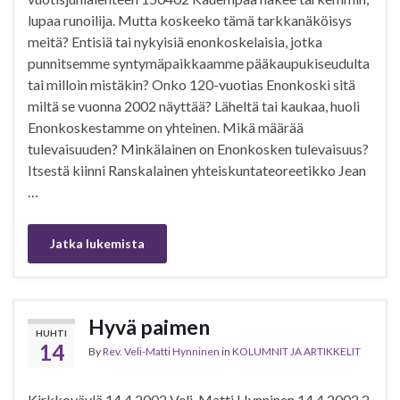
lupaa runoilija. Mutta koskeeko tämä tarkkanäköisys
meitä? Entisiä tai nykyisiä enonkoskelaisia, jotka
punnitsemme syntymäpaikkaamme pääkaupukiseudulta
tai milloin mistäkin? Onko 120-vuotias Enonkoski sitä
miltä se vuonna 2002 näyttää? Läheltä tai kaukaa, huoli
Enonkoskestamme on yhteinen. Mikä määrää
tulevaisuuden? Minkälainen on Enonkosken tulevaisuus?
Itsestä kiinni Ranskalainen yhteiskuntateoreetikko Jean
…
Jatka lukemista
Hyvä paimen
HUHTI
14
By
Rev. Veli-Matti Hynninen
in
KOLUMNIT JA ARTIKKELIT
Kirkkoväylä 14.4.2002 Veli-Matti Hynninen 14.4.2002 2.