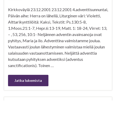
Kirkkoväylä 23.12.2001 23.12.2001 4.adventtisunnuntai,
Päivän aihe: Herra on lähellä, Liturginen väri: Violetti,
Alttarikynttilöitä: Kaksi, Tekstit: Ps.130:5-8,
1.Moos.21:1-7, Hepr.6:13-19, Matt. 1: 18-24, Virret: 13,
– , 53, 256, 10:1- Neljännen adventin avainsanoja ovat
pyhitys, Maria ja ilo. Adventtina valmistamme joulua.
Vastaavasti joulun lähestyminen valmistaa mieliä joulun
salaisuuden vastaanottamiseen. Neljättä adventtia
kutsutaan pyhityksen adventiksi (adventus
sanctificationis). Toinen …
Jatka lukemista
Onnea pelissä ja rakkaudessa
JOULU
21
By
Rev. Veli-Matti Hynninen
in
KOLUMNIT JA ARTIKKELIT