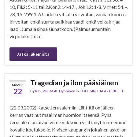
10, Fil.2: 5-11 tai 2.Kor.2:14-17, , Joh.12: 1-8, Virret: 54, -,
78, 15, 299:1-6 Uudella vitsalla virvoitan, vanhan kuoren
kirvoitan, enkä suurta palkkaa vaadi, enkä velkakirjaa
laadi. Jumala sinua siunatkoon. (Palmusunnuntain
virpoluku, jolla …
Jatka lukemista
Tragedian ja ilon pääsiäinen
MAALIS
22
By
Rev. Veli-Matti Hynninen
in
KOLUMNIT JA ARTIKKELIT
(22.03.2002) Katse Jerusalemiin. Lähi-itä on jälleen
kerran vaatinut maailman huomion itseensä. Pyhä
Jerusalem on aivan viime viikkoina virittänyt tunteemme
kovalle koetukselle. Kivisen kaupungin jokainen askel on
täyttynyt levottomasta surusta, rauhan kaipauksesta ja