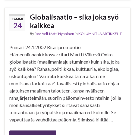
Globalisaatio – sika joka syö
TAMMI
24
kaikkea
By
Rev. Veli-Matti Hynninen
in
KOLUMNIT JA ARTIKKELIT
Puntari 24.1.2002 Ritaripromootio
Hämeenlinnankirkossa: ritari Martti Väkevä Onko
globalisaatio (maailmanlaajuistuminen) kuin sika, joka
syö kaikkea? Rahaa, politiikkaa, kulttuuria, ekologiaa,
uskontojakin? Vai mitä kaikkea tämä aikamme
muotisana tarkoittaa? Tavallisesti globalisaatio ohjaa
ajatuksen maailman talouteen, kansainväliseen
rahajärjestelmään, suoriin pääomainvestointeihin, joilla
monikansalliset yritykset siirtävät sähäkästi
tuotantoaan ja työpaikkoja maailman eri kulmille. Se
vapauttaa ja vauhdittaa pääomia. Silmissä kiiltää …