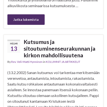
alkuviikosta seminaarissa kutsumuksesta …
Jatka lukemista
Kutsumus ja
HELMI
13
sitoutuminenseurakunnan ja
kirkon mahdollisuutena
By
Rev. Veli-Matti Hynninen
in
KOLUMNIT JA ARTIKKELIT
(13.2.2002) Sanan kutsumus voi tarkentaa merkitsemään
verenvetoa, antautumista, intoutumista, rakastumista.
Saatu kutsu rohkaisee antautumaan kokonaisvaltaisesti
asialleen. Se innostaa panemaan itsensä kokonaan peliin.
Kutsuttu sitoutuu olemaan uskollinen kutsujalleen. Pappi
on sitoutunut kantamaan Kristuksen iestä
lähtemättömästi. Lopulta härätkin pääsevät irti auransa