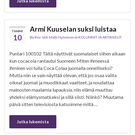
Jatka lukemista
Armi Kuuselan suksi luistaa
TAMMI
10
By
Rev. Veli-Matti Hynninen
in
KOLUMNIT JA ARTIKKELIT
Puntari 100102 Tältä näyttivät suomalaiset siihen aikaan
kun cocacola rantautui Suomeen Miten ihmeessä
ihminen voi tulla Coca Colaa juomalla onnelliseksi?
Mutta niin se vain näyttää olevan, että jos osaa valita
oikeat juomat ja muodikkaat vaatteet, ja noudattaa
mainosten maalamia lupauksia, niin elämä muuttuu
yhdeksi elämysmatkaksi ja sillä siisti. Niinkö? Muutama
päivä sitten televisiosta katsoimme miltä …
Jatka lukemista