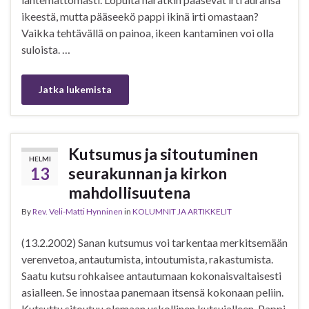
ikeestä, mutta pääseekö pappi ikinä irti omastaan?
Vaikka tehtävällä on painoa, ikeen kantaminen voi olla
suloista. …
Jatka lukemista
Kutsumus ja sitoutuminen
HELMI
13
seurakunnan ja kirkon
mahdollisuutena
By
Rev. Veli-Matti Hynninen
in
KOLUMNIT JA ARTIKKELIT
(13.2.2002) Sanan kutsumus voi tarkentaa merkitsemään
verenvetoa, antautumista, intoutumista, rakastumista.
Saatu kutsu rohkaisee antautumaan kokonaisvaltaisesti
asialleen. Se innostaa panemaan itsensä kokonaan peliin.
Kutsuttu sitoutuu olemaan uskollinen kutsujalleen. Pappi