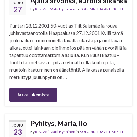
Ajalla arvonsa, eurolla aikansa
JOULU
27
By
Rev. Veli-Matti Hynninen
in
KOLUMNIT JA ARTIKKELIT
Puntari 28.12.2001 50-vuotias Tiit Salumäe ja rouva
juhlavastaanotolla Haapsalussa 27.12.2001 Kyllä tämä
joulunaika on niin monella tavalla rikasta ja jännittävää
aikaa, ettei lainkaan ole ihme jos pää on vähän pyörällä ja
tapahtuu odottamattomia asioita. Kun kuusi kaatuu –
torilla tai metsässä – pitää rytinällä olla kuuliojoita,
muutoin kaatuminen on äänetöntä. Allakassa punaisella
merkittyjä joulunpyhiä on …
Jatka lukemista
Pyhitys, Maria, ilo
JOULU
23
By
Rev. Veli-Matti Hynninen
in
KOLUMNIT JA ARTIKKELIT