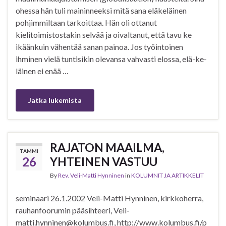
ohessa hän tuli maininneeksi mitä sana eläkeläinen
pohjimmiltaan tarkoittaa. Hän oli ottanut
kielitoimistostakin selvää ja oivaltanut, että tavu ke
ikäänkuin vähentää sanan painoa. Jos työintoinen
ihminen vielä tuntisikin olevansa vahvasti elossa, elä-ke-
läinen ei enää …
Jatka lukemista
RAJATON MAAILMA,
TAMMI
26
YHTEINEN VASTUU
By
Rev. Veli-Matti Hynninen
in
KOLUMNIT JA ARTIKKELIT
seminaari 26.1.2002 Veli-Matti Hynninen, kirkkoherra,
rauhanfoorumin pääsihteeri, Veli-
matti.hynninen@kolumbus.fi, http://www.kolumbus.fi/p