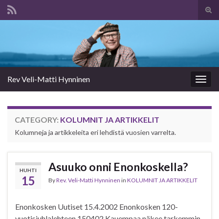
Tog
sear
Search for:
for
Rev Veli-Matti Hynninen
Togg
navig
CATEGORY:
KOLUMNIT JA ARTIKKELIT
Kolumneja ja artikkeleita eri lehdistä vuosien varrelta.
Asuuko onni Enonkoskella?
HUHTI
15
By
Rev. Veli-Matti Hynninen
in
KOLUMNIT JA ARTIKKELIT
Enonkosken Uutiset 15.4.2002 Enonkosken 120-
vuotisjuhlalehteen 150402 Kauempaa näkee tarkemmin,