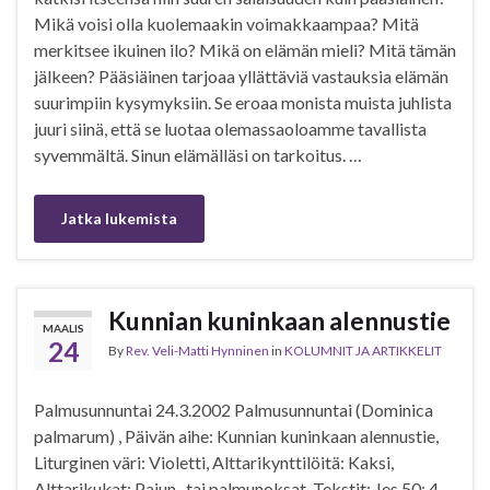
Mikä voisi olla kuolemaakin voimakkaampaa? Mitä
merkitsee ikuinen ilo? Mikä on elämän mieli? Mitä tämän
jälkeen? Pääsiäinen tarjoaa yllättäviä vastauksia elämän
suurimpiin kysymyksiin. Se eroaa monista muista juhlista
juuri siinä, että se luotaa olemassaoloamme tavallista
syvemmältä. Sinun elämälläsi on tarkoitus. …
Jatka lukemista
Kunnian kuninkaan alennustie
MAALIS
24
By
Rev. Veli-Matti Hynninen
in
KOLUMNIT JA ARTIKKELIT
Palmusunnuntai 24.3.2002 Palmusunnuntai (Dominica
palmarum) , Päivän aihe: Kunnian kuninkaan alennustie,
Liturginen väri: Violetti, Alttarikynttilöitä: Kaksi,
Alttarikukat: Pajun- tai palmunoksat, Tekstit: Jes.50: 4-