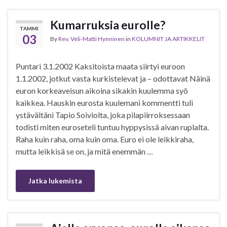
Kumarruksia eurolle?
TAMMI
03
By
Rev. Veli-Matti Hynninen
in
KOLUMNIT JA ARTIKKELIT
Puntari 3.1.2002 Kaksitoista maata siirtyi euroon
1.1.2002, jotkut vasta kurkistelevat ja – odottavat Näinä
euron korkeaveisun aikoina sikakin kuulemma syö
kaikkea. Hauskin eurosta kuulemani kommentti tuli
ystävältäni Tapio Soiviolta, joka pilapiirroksessaan
todisti miten euroseteli tuntuu hyppysissä aivan ruplalta.
Raha kuin raha, oma kuin oma. Euro ei ole leikkiraha,
mutta leikkisä se on, ja mitä enemmän …
Jatka lukemista