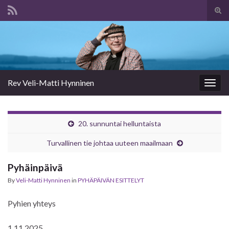
Tog
sear
Search for:
for
Rev Veli-Matti Hynninen
Togg
navig
20. sunnuntai helluntaista
Turvallinen tie johtaa uuteen maailmaan
Pyhäinpäivä
By
Veli-Matti Hynninen
in
PYHÄPÄIVÄN ESITTELYT
Pyhien yhteys
1.11.2025