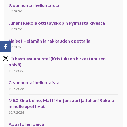
9. sunnuntai helluntaista
5.8.2026
Juhani Rekola otti täyskopin kylmästä kivestä
5.8.2026
Naiset – elämän ja rakkauden opettajia
5.8.2026
Kirkastussunnuntai (Kristuksen kirkastumisen
päivä)
10.7.2026
7. sunnuntai helluntaista
10.7.2026
Mitä Eino Leino, Matti Kurjensaari ja Juhani Rekola
minulle opettivat
10.7.2026
Apostolien päivä