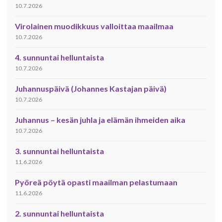
10.7.2026
Virolainen muodikkuus valloittaa maailmaa
10.7.2026
4. sunnuntai helluntaista
10.7.2026
Juhannuspäivä (Johannes Kastajan päivä)
10.7.2026
Juhannus – kesän juhla ja elämän ihmeiden aika
10.7.2026
3. sunnuntai helluntaista
11.6.2026
Pyöreä pöytä opasti maailman pelastumaan
11.6.2026
2. sunnuntai helluntaista