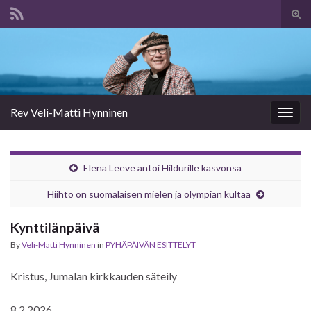
Tog
sear
Search for:
for
Rev Veli-Matti Hynninen
Togg
navig
Elena Leeve antoi Hildurille kasvonsa
Hiihto on suomalaisen mielen ja olympian kultaa
Kynttilänpäivä
By
Veli-Matti Hynninen
in
PYHÄPÄIVÄN ESITTELYT
Kristus, Jumalan kirkkauden säteily
8.2.2026