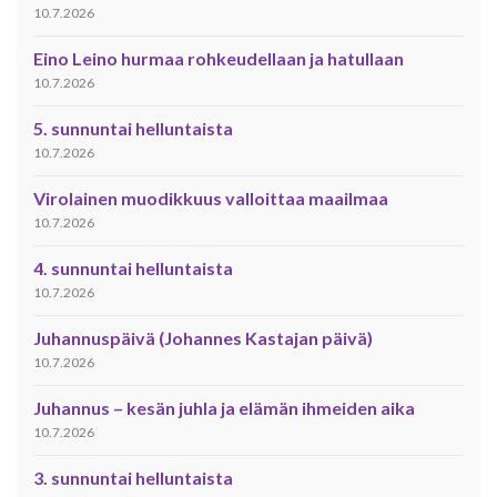
10.7.2026
Eino Leino hurmaa rohkeudellaan ja hatullaan
10.7.2026
5. sunnuntai helluntaista
10.7.2026
Virolainen muodikkuus valloittaa maailmaa
10.7.2026
4. sunnuntai helluntaista
10.7.2026
Juhannuspäivä (Johannes Kastajan päivä)
10.7.2026
Juhannus – kesän juhla ja elämän ihmeiden aika
10.7.2026
3. sunnuntai helluntaista