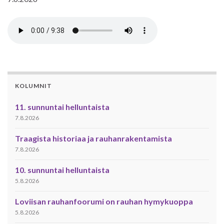
KOLUMNIT
11. sunnuntai helluntaista
7.8.2026
Traagista historiaa ja rauhanrakentamista
7.8.2026
10. sunnuntai helluntaista
5.8.2026
Loviisan rauhanfoorumi on rauhan hymykuoppa
5.8.2026