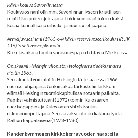
Kävin koulua Savonlinnassa.
Kouluvuosinani olin mm. Savonlinnan lyseon kristillisen
teinikillan puheenjohtajana. Lukiovuosinani toimin kaksi
kesää kunnallisena urheilu- ja nuoriso-ohjaajana.
Armeijavuosinani (1963-64) kävin reserviupseerikoulun (RUK
115) ja sotilaspappikurssin.
Kokelasaikana hoidin varusmiespapin tehtäviä Mikkelissä.
Opiskeluni Helsingin yliopiston teologisessa tiedekunnassa
aloitin 1965.
Seurakuntatyöni aloitin Helsingin Kulosaaressa 1966
nuoriso-ohjaajana. Jonkin aikaa tarkastelin kirkkoni
elämää Helsingin tuomiokapitulissa notaarin paikalta.
Papiksi valmistuttuani (1972) toimin Kulosaaren
nuorisopappina ja Kulosaaren yhteiskoulun
uskonnonopettajana. Seuraavaksi johdin diakoniatyötä
Kallion kappalaisena (1978-1980).
Kahdenkymmenen kirkkoherravuoden haasteita