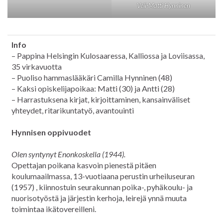
Veli-Matti Hynninen
Info
– Pappina Helsingin Kulosaaressa, Kalliossa ja Loviisassa,
35 virkavuotta
– Puoliso hammaslääkäri Camilla Hynninen (48)
– Kaksi opiskelijapoikaa: Matti (30) ja Antti (28)
– Harrastuksena kirjat, kirjoittaminen, kansainväliset
yhteydet, ritarikuntatyö, avantouinti
Hynnisen oppivuodet
Olen syntynyt Enonkoskella (1944).
Opettajan poikana kasvoin pienestä pitäen
koulumaailmassa, 13-vuotiaana perustin urheiluseuran
(1957) , kiinnostuin seurakunnan poika-, pyhäkoulu- ja
nuorisotyöstä ja järjestin kerhoja, leirejä ynnä muuta
toimintaa ikätovereilleni.