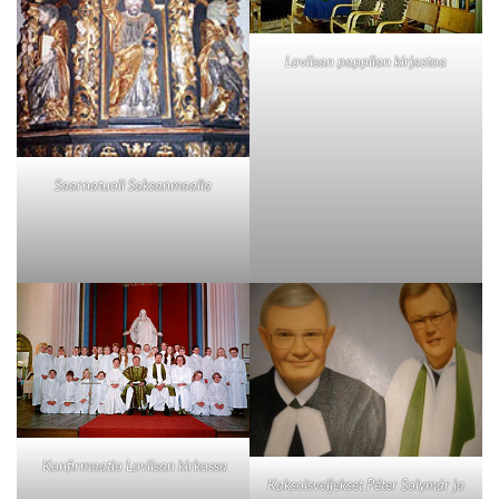
Loviisan pappilan kirjastoa
Saarnatuoli Saksanmaalla
Konfirmaatio Loviisan kirkossa
Kaksoisveljekset Péter Solymár ja