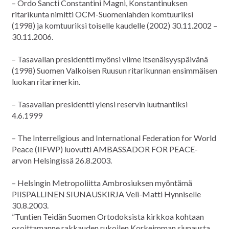
– Ordo Sancti Constantini Magni, Konstantinuksen
ritarikunta nimitti OCM-Suomenlahden komtuuriksi
(1998) ja komtuuriksi toiselle kaudelle (2002) 30.11.2002 –
30.11.2006.
– Tasavallan presidentti myönsi viime itsenäisyyspäivänä
(1998) Suomen Valkoisen Ruusun ritarikunnan ensimmäisen
luokan ritarimerkin.
– Tasavallan presidentti ylensi reservin luutnantiksi
4.6.1999
– The Interreligious and International Federation for World
Peace (IIFWP) luovutti AMBASSADOR FOR PEACE-
arvon Helsingissä 26.8.2003.
– Helsingin Metropoliitta Ambrosiuksen myöntämä
PIISPALLINEN SIUNAUSKIRJA Veli-Matti Hynniselle
30.8.2003.
”Tuntien Teidän Suomen Ortodoksista kirkkoa kohtaan
osoittamanne rakkauden rukoilen Korkeimman siunausta