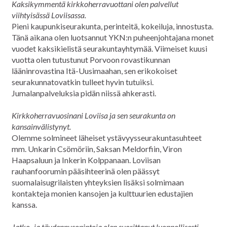
Kaksikymmentä kirkkoherravuottani olen palvellut
viihtyisässä Loviisassa.
Pieni kaupunkiseurakunta, perinteitä, kokeiluja, innostusta.
Tänä aikana olen luotsannut YKN:n puheenjohtajana monet
vuodet kaksikielistä seurakuntayhtymää. Viimeiset kuusi
vuotta olen tutustunut Porvoon rovastikunnan
lääninrovastina Itä-Uusimaahan, sen erikokoiset
seurakunnatovatkin tulleet hyvin tutuiksi.
Jumalanpalveluksia pidän niissä ahkerasti.
Kirkkoherravuosinani Loviisa ja sen seurakunta on
kansainvälistynyt.
Olemme solmineet läheiset ystävyysseurakuntasuhteet
mm. Unkarin Csömöriin, Saksan Meldorfiin, Viron
Haapsaluun ja Inkerin Kolppanaan. Loviisan
rauhanfoorumin pääsihteerinä olen päässyt
suomalaisugrilaisten yhteyksien lisäksi solmimaan
kontakteja monien kansojen ja kulttuurien edustajien
kanssa.
Jatko- ja täydennysopintoja olen suorittanut luonnollisesti.