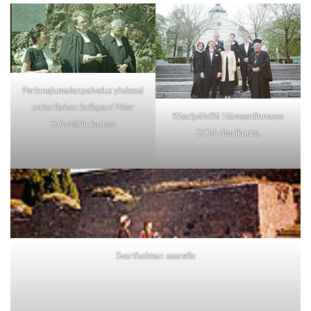
Perinnejumalanpalvelus yhdessä
unkarilaisen kollegani Péter
Ritaripäivillä Hämeenlinnassa
Solymárin kanssa
OCM-ritarikunta.
Svartholman saarella