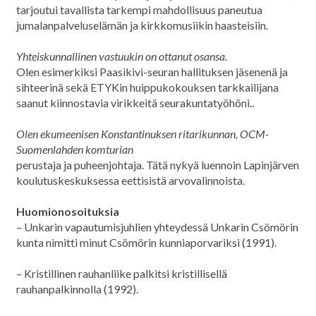
tarjoutui tavallista tarkempi mahdollisuus paneutua
jumalanpalveluselämän ja kirkkomusiikin haasteisiin.
Yhteiskunnallinen vastuukin on ottanut osansa.
Olen esimerkiksi Paasikivi-seuran hallituksen jäsenenä ja
sihteerinä sekä ETYKin huippukokouksen tarkkailijana
saanut kiinnostavia virikkeitä seurakuntatyöhöni..
Olen ekumeenisen Konstantinuksen ritarikunnan, OCM-
Suomenlahden komturian
perustaja ja puheenjohtaja. Tätä nykyä luennoin Lapinjärven
koulutuskeskuksessa eettisistä arvovalinnoista.
Huomionosoituksia
– Unkarin vapautumisjuhlien yhteydessä Unkarin Csömörin
kunta nimitti minut Csömörin kunniaporvariksi (1991).
– Kristillinen rauhanliike palkitsi kristillisellä
rauhanpalkinnolla (1992).