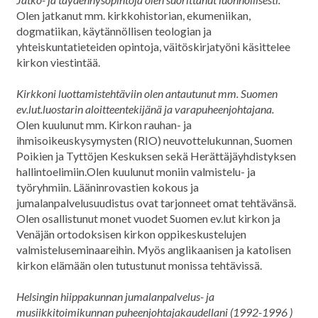
Olen jatkanut mm. kirkkohistorian, ekumeniikan,
dogmatiikan, käytännöllisen teologian ja
yhteiskuntatieteiden opintoja, väitöskirjatyöni käsittelee
kirkon viestintää.
Kirkkoni luottamistehtäviin olen antautunut mm. Suomen
ev.lut.luostarin aloitteentekijänä ja varapuheenjohtajana.
Olen kuulunut mm. Kirkon rauhan- ja
ihmisoikeuskysymysten (RIO) neuvottelukunnan, Suomen
Poikien ja Tyttöjen Keskuksen sekä Herättäjäyhdistyksen
hallintoelimiin.Olen kuulunut moniin valmistelu- ja
työryhmiin. Lääninrovastien kokous ja
jumalanpalvelusuudistus ovat tarjonneet omat tehtävänsä.
Olen osallistunut monet vuodet Suomen ev.lut kirkon ja
Venäjän ortodoksisen kirkon oppikeskustelujen
valmisteluseminaareihin. Myös anglikaanisen ja katolisen
kirkon elämään olen tutustunut monissa tehtävissä.
Helsingin hiippakunnan jumalanpalvelus- ja
musiikkitoimikunnan puheenjohtajakaudellani (1992-1996 )