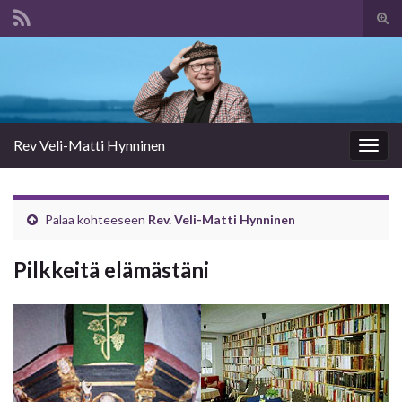
Tog
sear
Search for:
for
Rev Veli-Matti Hynninen
Togg
navig
Palaa kohteeseen
Rev. Veli-Matti Hynninen
Pilkkeitä elämästäni